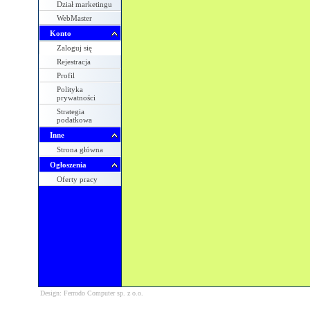
Dział marketingu
WebMaster
Konto
Zaloguj się
Rejestracja
Profil
Polityka
prywatności
Strategia
podatkowa
Inne
Strona główna
Ogłoszenia
Oferty pracy
Design: Ferrodo Computer sp. z o.o.