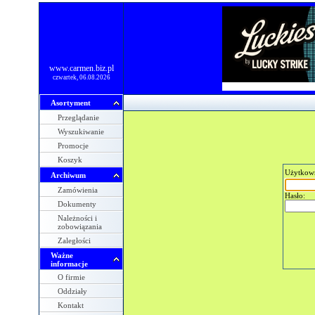
www.carmen.biz.pl
czwartek, 06.08.2026
Asortyment
Przeglądanie
Wyszukiwanie
Promocje
Koszyk
Użytkow
Archiwum
Zamówienia
Hasło:
Dokumenty
Należności i
zobowiązania
Zaległości
Ważne
informacje
O firmie
Oddziały
Kontakt