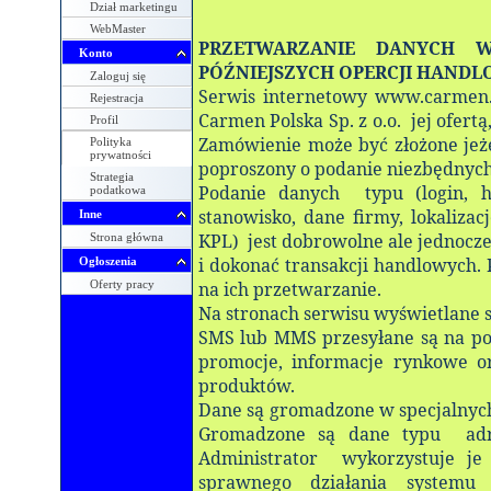
Dział marketingu
WebMaster
PRZETWARZANIE DANYCH 
Konto
PÓŹNIEJSZYCH OPERCJI HAND
Zaloguj się
Serwis internetowy www.carmen.bi
Rejestracja
Carmen Polska Sp. z o.o. jej ofer
Profil
Zamówienie może być złożone jeże
Polityka
prywatności
poproszony o podanie niezbędnyc
Strategia
Podanie danych
typu (login, 
podatkowa
stanowisko, dane firmy, lokaliza
Inne
KPL) jest dobrowolne ale jednocze
Strona główna
i dokonać transakcji handlowych.
Ogłoszenia
Oferty pracy
na ich przetwarzanie.
Na stronach serwisu wyświetlane s
SMS lub MMS przesyłane są na pod
promocje, informacje rynkowe o
produktów.
Dane są gromadzone w specjalnych
Gromadzone są dane typu adre
Administrator wykorzystuje je
sprawnego działania systemu 