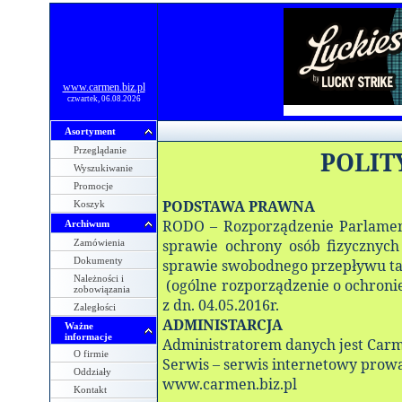
www.carmen.biz.pl
czwartek, 06.08.2026
Asortyment
Przeglądanie
POLIT
Wyszukiwanie
Promocje
PODSTAWA PRAWNA
Koszyk
RODO – Rozporządzenie Parlament
Archiwum
sprawie ochrony osób fizycznyc
Zamówienia
Dokumenty
sprawie swobodnego przepływu ta
Należności i
(ogólne rozporządzenie o ochronie
zobowiązania
z dn. 04.05.2016r.
Zaległości
ADMINISTARCJA
Ważne
informacje
Administratorem danych jest Carme
O firmie
Serwis – serwis internetowy prow
Oddziały
www.carmen.biz.pl
Kontakt