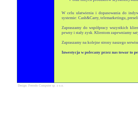
W celu ułatwienia i dopasowania do indyw
systemie: Cash&Carry, telemarketingu, presel
Zapraszamy do współpracy wszystkich klient
pewny i stały zysk. Klientom zapewniamy saty
Zapraszamy na kolejne strony naszego serwisu
Inwestycja w polecany przez nas towar to p
Design: Ferrodo Computer sp. z o.o.