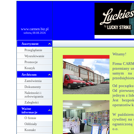
www.carmen.biz.pl
sobota, 08.08.2026
Asortyment
Przeglądanie
Witamy!
Wyszukiwanie
Promocje
Firma CARME
Koszyk
przemiany us
samym na r
Archiwum
przedsiębior
Zamówienia
Od początku
Dokumenty
Od pierwszeg
Należności i
jednym z lid
zobowiązania
Jest bezpo
Zaległości
operatorów 
Ważne
informacje
W październ
O firmie
cywilnej na 
ograniczoną 
Oddziały
o.o.
Kontakt