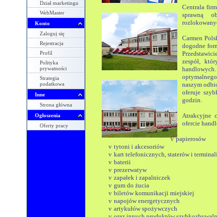
Dział marketingu
Centrala fir
WebMaster
sprawną ob
rozlokowany
Konto
Zaloguj się
Carmen Polsk
Rejestracja
dogodne form
Profil
Przedstawici
zespół, któ
Polityka
prywatności
handlowych
optymalnego
Strategia
podatkowa
naszym odbio
oferuje szy
Inne
godzin.
Strona główna
Atrakcyjne 
Ogłoszenia
ofercie handl
Oferty pracy
v
papierosów
v
tytoni i akcesoriów
v
kart telefonicznych, staterów i terminal
v
baterii
v
prezerwatyw
v
zapałek i zapalniczek
v
gum do żucia
v
biletów komunikacji miejskiej
v
napojów energetycznych
v
artykułów spożywczych
v
oraz innych produktów szybkozbywaln