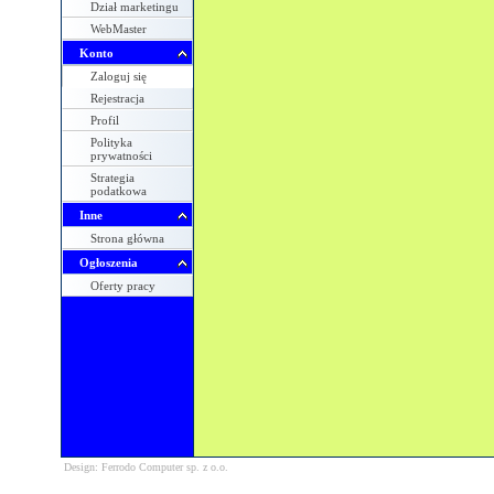
Dział marketingu
WebMaster
Konto
Zaloguj się
Rejestracja
Profil
Polityka
prywatności
Strategia
podatkowa
Inne
Strona główna
Ogłoszenia
Oferty pracy
Design: Ferrodo Computer sp. z o.o.