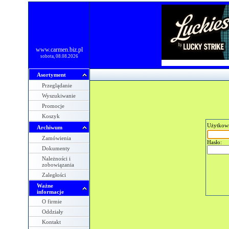
www.carmen.biz.pl
sobota, 08.08.2026
Asortyment
Przeglądanie
Wyszukiwanie
Promocje
Koszyk
Użytkow
Archiwum
Zamówienia
Hasło:
Dokumenty
Należności i
zobowiązania
Zaległości
Ważne
informacje
O firmie
Oddziały
Kontakt